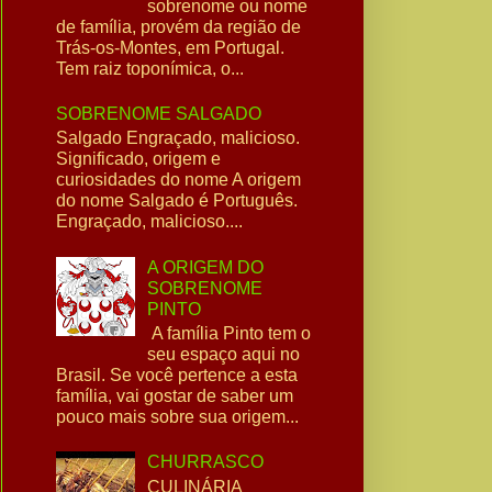
sobrenome ou nome
de família, provém da região de
Trás-os-Montes, em Portugal.
Tem raiz toponímica, o...
SOBRENOME SALGADO
Salgado Engraçado, malicioso.
Significado, origem e
curiosidades do nome A origem
do nome Salgado é Português.
Engraçado, malicioso....
A ORIGEM DO
SOBRENOME
PINTO
A família Pinto tem o
seu espaço aqui no
Brasil. Se você pertence a esta
família, vai gostar de saber um
pouco mais sobre sua origem...
CHURRASCO
CULINÁRIA