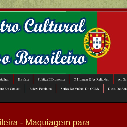
talhas
História
Política E Economia
O Homem E As Religiões
As Gra
tre Em Contato
Beleza Feminina
Series De Vídeos Do CCLB
Dicas De Art
ileira - Maquiagem para