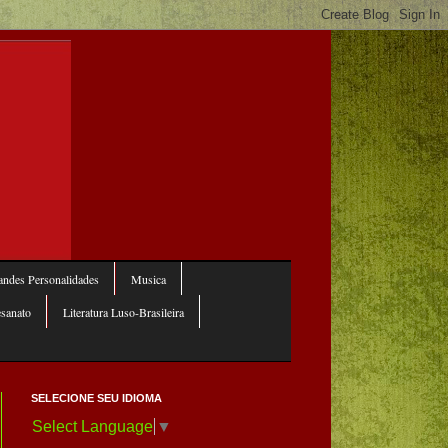
ndes Personalidades
Musica
esanato
Literatura Luso-Brasileira
SELECIONE SEU IDIOMA
Select Language
▼