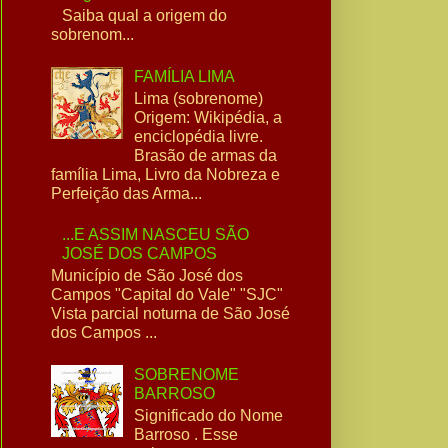
Saiba qual a origem do
sobrenom...
FAMÍLIA LIMA
Lima (sobrenome)
Origem: Wikipédia, a
enciclopédia livre.
Brasão de armas da
família Lima, Livro da Nobreza e
Perfeição das Arma...
...E ASSIM NASCEU SÃO
JOSÉ DOS CAMPOS
Município de São José dos
Campos "Capital do Vale" "SJC"
Vista parcial noturna de São José
dos Campos ...
SOBRENOME
BARROSO
Significado do Nome
Barroso . Esse