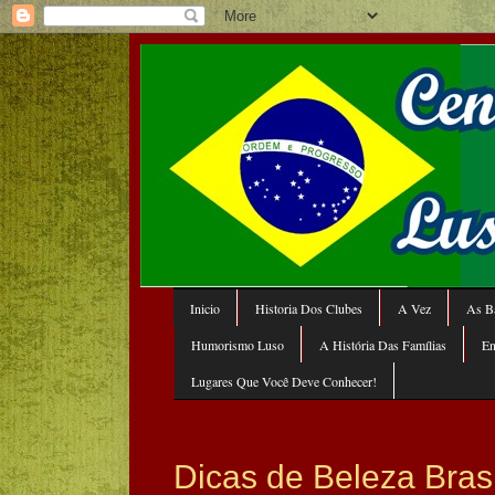
Inicio
Historia Dos Clubes
A Vez
As Ba
Humorismo Luso
A História Das Famílias
En
Lugares Que Você Deve Conhecer!
Dicas de Beleza Bras