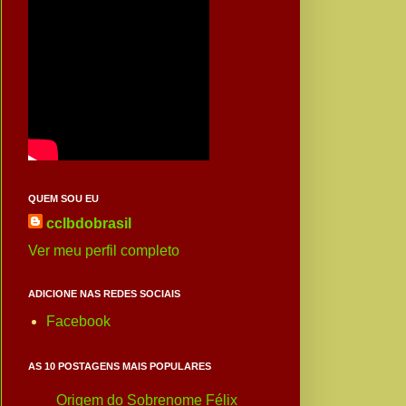
QUEM SOU EU
cclbdobrasil
Ver meu perfil completo
ADICIONE NAS REDES SOCIAIS
Facebook
AS 10 POSTAGENS MAIS POPULARES
Origem do Sobrenome Félix