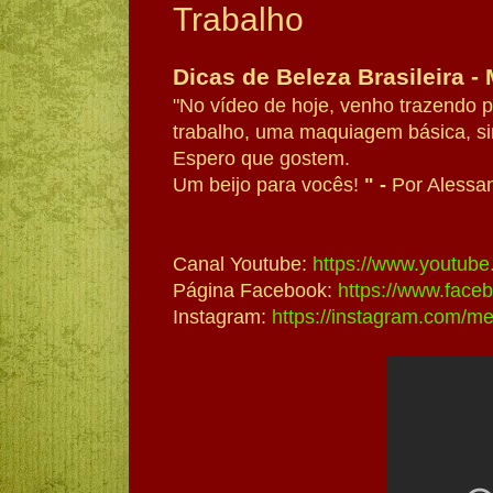
Trabalho
Dicas de Beleza Brasileira -
"No vídeo de hoje, venho trazendo
trabalho, uma maquiagem básica, si
Espero que gostem.
Um beijo para vocês!
" -
Por Alessa
Canal Youtube:
https://www.youtu
Página Facebook:
https://www.face
Instagram:
https://instagram.com/me