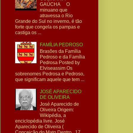
GAÚCHA O
minuano que
atravessa o Rio
Grande do Sul no inverno, é tão
forte que congela os pampas e
castiga os ...
FAMÍLIA PEDROSO
Brasões da Família
Pedroso e da Família
Pedrosa Posted by
Elviseassim Os
sobrenomes Pedrosa e Pedroso,
que significam aquele que tem ...
JOSÉ APARECIDO
DE OLIVEIRA
José Aparecido de
Oliveira Origem:
Wikipédia, a
enciclopédia livre. José
Aparecido de Oliveira (
Conceição do Mato Dentro , 17