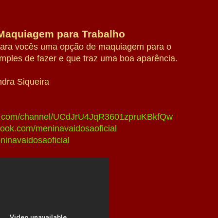
Maquiagem para Trabalho
 para vocês uma opção de maquiagem para o
mples de fazer e que traz uma boa aparência.
ndra Siqueira
be.com/channel/UCdJrU4JqR3601zpruKBkfQw
book.com/meninavaidosaoficial
ninavaidosaoficial