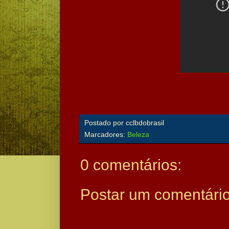
Postado por
cclbdobrasil
Marcadores:
Beleza
0 comentários:
Postar um comentári