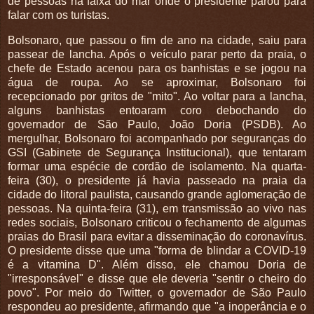
de pessoas na faixa do mar onde o presidente parou para
falar com os turistas.
Bolsonaro, que passou o fim de ano na cidade, saiu para
passear de lancha. Após o veículo parar perto da praia, o
chefe de Estado acenou para os banhistas e se jogou na
água de roupa. Ao se aproximar, Bolsonaro foi
recepcionado por gritos de "mito". Ao voltar para a lancha,
alguns banhistas entoaram coro debochando do
governador de São Paulo, João Doria (PSDB). Ao
mergulhar, Bolsonaro foi acompanhado por seguranças do
GSI (Gabinete de Segurança Institucional), que tentaram
formar uma espécie de cordão de isolamento. Na quarta-
feira (30), o presidente já havia passeado na praia da
cidade do litoral paulista, causando grande aglomeração de
pessoas. Na quinta-feira (31), em transmissão ao vivo nas
redes sociais, Bolsonaro criticou o fechamento de algumas
praias do Brasil para evitar a disseminação do coronavírus.
O presidente disse que uma "forma de blindar a COVID-19
é a vitamina D". Além disso, ele chamou Doria de
"irresponsável" e disse que ele deveria "sentir o cheiro do
povo". Por meio do Twitter, o governador de São Paulo
respondeu ao presidente, afirmando que "a inoperância e o