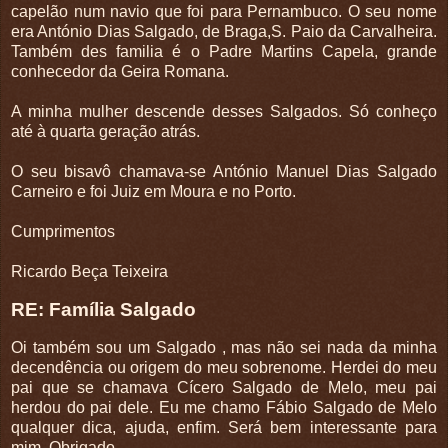
capelão num navio que foi para Pernambuco. O seu nome
era António Dias Salgado, de Braga,S. Paio da Carvalheira.
Também des familia é o Padre Martins Capela, grande
conhecedor da Geira Romana.
A minha mulher descende desses Salgados. Só conheço
até à quarta geração atrás.
O seu bisavô chamava-se António Manuel Dias Salgado
Carneiro e foi Juiz em Moura e no Porto.
Cumprimentos
Ricardo Beça Teixeira
RE: Família Salgado
Oi também sou um Salgado , mas não sei nada da minha
decendência ou origem do meu sobrenome. Herdei do meu
pai que se chamava Cícero Salgado de Melo, meu pai
herdou do pai dele. Eu me chamo Fábio Salgado de Melo
qualquer dica, ajuda, enfim. Será bem interessante para
mim. Obrigado.