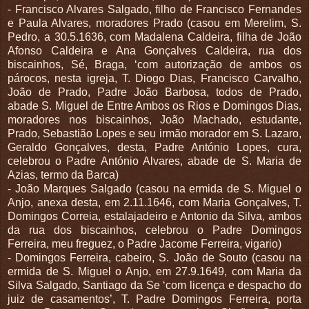
- Francisco Alvares Salgado, filho de Francisco Fernandes
e Paula Alvares, moradores Prado (casou em Merelim, S.
Pedro, a 30.5.1636, com Madalena Caldeira, filha de João
Afonso Caldeira e Ana Gonçalves Caldeira, rua dos
biscainhos, Sé, Braga, ‘com autorização de ambos os
párocos, nesta igreja, T. Diogo Dias, Francisco Carvalho,
João de Prado, Padre João Barbosa, todos de Prado,
abade S. Miguel de Entre Ambos os Rios e Domingos Dias,
moradores nos biscainhos, João Machado, estudante,
Prado, Sebastião Lopes e seu irmão morador em S. Lazaro,
Geraldo Gonçalves, desta, Padre António Lopes, cura,
celebrou o Padre António Alvares, abade de S. Maria de
Azias, termo da Barca)
- João Marques Salgado (casou na ermida de S. Miguel o
Anjo, anexa desta, em 2.11.1646, com Maria Gonçalves, T.
Domingos Correia, estalajadeiro e Antonio da Silva, ambos
da rua dos biscainhos, celebrou o Padre Domingos
Ferreira, meu freguez, o Padre Jacome Ferreira, vigario)
- Domingos Ferreira, cabeiro, S. João de Souto (casou na
ermida de S. Miguel o Anjo, em 27.9.1649, com Maria da
Silva Salgado, Santiago da Se ‘com licença e despacho do
juiz de casamentos’, T. Padre Domingos Ferreira, porta