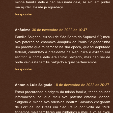
minha família dele e não seu nada dele, se alguém puder
me ajudar. Desde já agradeço.
Responder
Anônimo
30 de novembro de 2022 às 10:47
Familia Salgado, eu sou de São Bento do Sapucaí SP, meu
avô paterno se chamava Joaquim de Paula Salgado,tinha
um parente que foi famoso na sua época, que foi deputado
federal, candidato a presidente da República e exilado era
escritor, o nome dele era Plínio Salgado, mas não sei de
onde veio esta familia Salgado a qual pertencemos
Responder
Antonio Luis Salgado
18 de dezembro de 2022 às 20:27
Estou procurando a origem da minha familia, tenho poucas
informacoes, sei que meu avo paterno Antonio Manoel
Salgado e minha avo Adelaide Beatriz Carvalho chegaram
de Portugal no Brasil em Sao Paulo por volta de 1920
tinhamos mais familiares em pinheiros e meu a vo se fixou