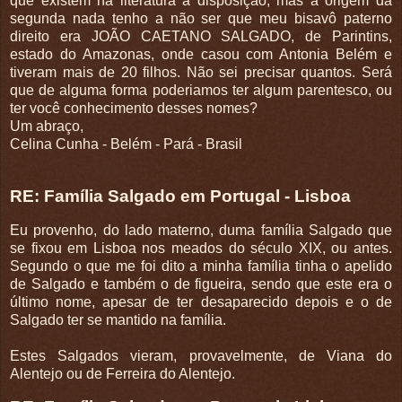
que existem na literatura à disposição, mas a origem da
segunda nada tenho a não ser que meu bisavô paterno
direito era JOÃO CAETANO SALGADO, de Parintins,
estado do Amazonas, onde casou com Antonia Belém e
tiveram mais de 20 filhos. Não sei precisar quantos. Será
que de alguma forma poderiamos ter algum parentesco, ou
ter você conhecimento desses nomes?
Um abraço,
Celina Cunha - Belém - Pará - Brasil
RE: Família Salgado em Portugal - Lisboa
Eu provenho, do lado materno, duma família Salgado que
se fixou em Lisboa nos meados do século XIX, ou antes.
Segundo o que me foi dito a minha família tinha o apelido
de Salgado e também o de figueira, sendo que este era o
último nome, apesar de ter desaparecido depois e o de
Salgado ter se mantido na família.
Estes Salgados vieram, provavelmente, de Viana do
Alentejo ou de Ferreira do Alentejo.