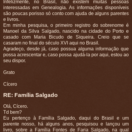
Infelizmente, no Brasil, não existem muitas pessoas
interessadas em Genealogia. As informações disponíveis
são poucas porisso só conto com ajuda de alguns parentes
e livros.
Em minha pesquisa, o primeiro registro do sobrenome é
Manoel da Silva Salgado, nascido na cidade do Porto e
casado com Maria Bicudo de Siqueira. Creio que se
casaram no final do século XVI aqui no Brasil.
Agradeço, desde já, caso possua alguma informação que
possa acrescentar e, caso possa ajudá-la por aqui, estou ao
seu dispor.
Grato
Cícero
RE: Família Salgado
Olá, Cícero.
Td bem?
Eu pertenço à Família Salgado, daqui do Brasil e um
parente nosso, há alguns anos, pesquisou e lançou um
livro, sobre a Família Fontes de Faria Salgado, na qual