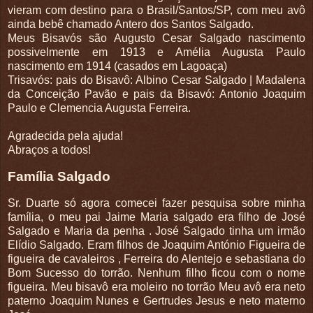
vieram com destino para o Brasil/Santos/SP, com meu avô
ainda bebê chamado Antero dos Santos Salgado.
Meus Bisavós são Augusto Cesar Salgado nascimento
possivelmente em 1913 e Amélia Augusta Paulo
nascimento em 1914 (casados em Lagoaça)
Trisavós: pais do Bisavô: Albino Cesar Salgado | Madalena
da Conceição Pavão e pais da Bisavó: Antonio Joaquim
Paulo e Clemencia Augusta Ferreira.
Agradecida pela ajuda!
Abraços a todos!
Família Salgado
Sr. Duarte só agora comecei fazer pesquisa sobre minha
família, o meu pai Jaime Maria salgado era filho de José
Salgado e Maria da penha . José Salgado tinha um irmão
Elídio Salgado. Eram filhos de Joaquim António Figueira de
figueira de cavaleiros , Ferreira do Alentejo e sebastiana do
Bom Sucesso do torrão. Nenhum filho ficou com o nome
figueira. Meu bisavô era moleiro no torrão Meu avô era neto
paterno Joaquim Nunes e Gertrudes Jesus e neto materno