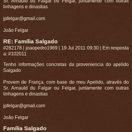
Sr. Arnauld du Falgar ou Felgar, juntamente com outras
linhagens e dinastias
jpfelgar@gmail.com
João Felgar
RE: Família Salgado
#282178
|
joaopedro1969
|
19 Jul 2011 09:30
|
Em resposta
a: #102011
Tenho informações concretas da proveniencia do apelido
Salgado
Provem de França, com base do meu Apelido, através do
Sr. Arnauld du Falgar ou Felgar, juntamente com outras
linhagens e dinastias
jpfelgar@gmail.com
João Felgar
Família Salgado